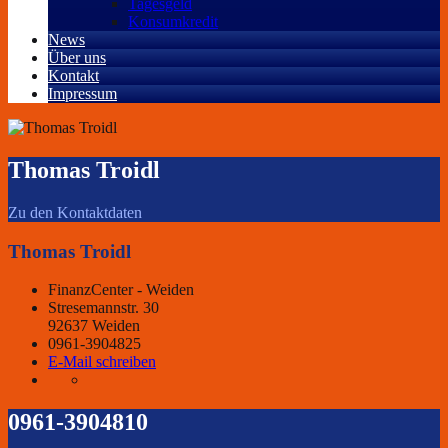
Tagesgeld
Konsumkredit
News
Über uns
Kontakt
Impressum
Thomas Troidl
Zu den Kontaktdaten
Thomas Troidl
FinanzCenter - Weiden
Stresemannstr. 30
92637 Weiden
0961-3904825
E-Mail schreiben
0961-3904810