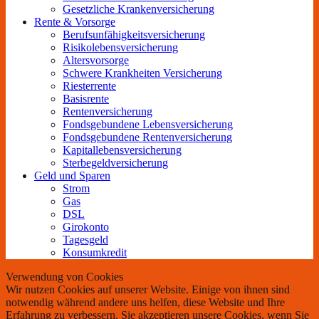
Gesetzliche Krankenversicherung
Rente & Vorsorge
Berufs­unfähigkeitsversicherung
Risikolebensversicherung
Altersvorsorge
Schwere Krankheiten Versicherung
Riesterrente
Basisrente
Rentenversicherung
Fondsgebundene Lebensversicherung
Fondsgebundene Rentenversicherung
Kapitallebensversicherung
Sterbegeldversicherung
Geld und Sparen
Strom
Gas
DSL
Girokonto
Tagesgeld
Konsumkredit
Verwendung von Cookies
Wir nutzen Cookies auf unserer Website. Einige von ihnen sind
notwendig während andere uns helfen, diese Website und Ihre
Erfahrung zu verbessern. Sie akzeptieren unsere Cookies, wenn Sie