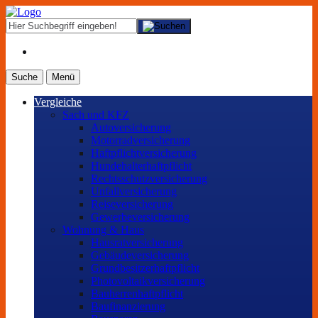
Suche
Menü
Vergleiche
Sach und KFZ
Autoversicherung
Motorradversicherung
Haftpflichtversicherung
Hundehalterhaftpflicht
Rechtsschutzversicherung
Unfallversicherung
Reiseversicherung
Gewerbeversicherung
Wohnung & Haus
Hausratversicherung
Gebäudeversicherung
Grundbesitzerhaftpflicht
Photovoltaikversicherung
Bauherrenhaftpflicht
Baufinanzierung