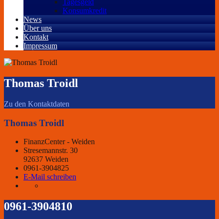
Tagesgeld
Konsumkredit
News
Über uns
Kontakt
Impressum
Thomas Troidl
Zu den Kontaktdaten
Thomas Troidl
FinanzCenter - Weiden
Stresemannstr. 30
92637 Weiden
0961-3904825
E-Mail schreiben
0961-3904810