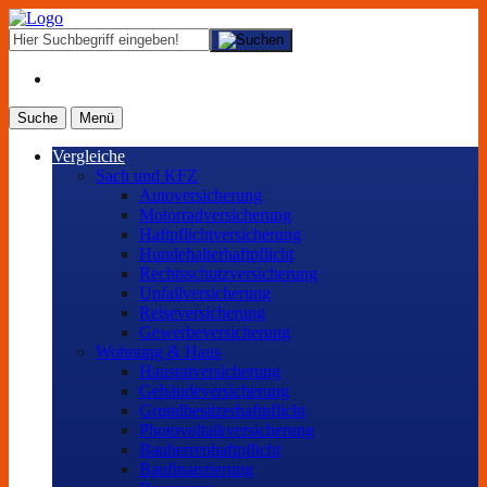
Suche
Menü
Vergleiche
Sach und KFZ
Autoversicherung
Motorradversicherung
Haftpflichtversicherung
Hundehalterhaftpflicht
Rechtsschutzversicherung
Unfallversicherung
Reiseversicherung
Gewerbeversicherung
Wohnung & Haus
Hausratversicherung
Gebäudeversicherung
Grundbesitzerhaftpflicht
Photovoltaikversicherung
Bauherrenhaftpflicht
Baufinanzierung