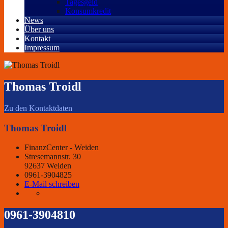
Tagesgeld
Konsumkredit
News
Über uns
Kontakt
Impressum
Thomas Troidl
Zu den Kontaktdaten
Thomas Troidl
FinanzCenter - Weiden
Stresemannstr. 30
92637 Weiden
0961-3904825
E-Mail schreiben
0961-3904810