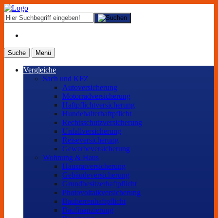
Suche
Menü
Vergleiche
Sach und KFZ
Autoversicherung
Motorradversicherung
Haftpflichtversicherung
Hundehalterhaftpflicht
Rechtsschutzversicherung
Unfallversicherung
Reiseversicherung
Gewerbeversicherung
Wohnung & Haus
Hausratversicherung
Gebäudeversicherung
Grundbesitzerhaftpflicht
Photovoltaikversicherung
Bauherrenhaftpflicht
Baufinanzierung