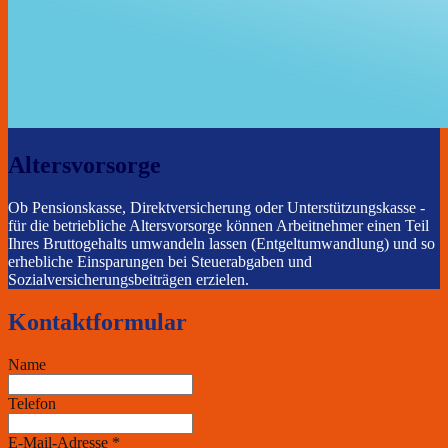
Altersvorsorge
Ob Pensionskasse, Direktversicherung oder Unterstützungskasse -
für die betriebliche Altersvorsorge können Arbeitnehmer einen Teil
Ihres Bruttogehalts umwandeln lassen (Entgeltumwandlung) und so
erhebliche Einsparungen bei Steuerabgaben und
Sozialversicherungsbeiträgen erzielen.
Kontaktformular
Name
Telefon
E-Mail-Adresse
*