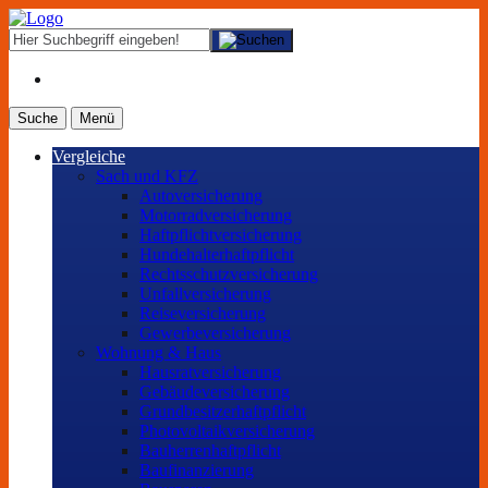
Suche
Menü
Vergleiche
Sach und KFZ
Autoversicherung
Motorradversicherung
Haftpflichtversicherung
Hundehalterhaftpflicht
Rechtsschutzversicherung
Unfallversicherung
Reiseversicherung
Gewerbeversicherung
Wohnung & Haus
Hausratversicherung
Gebäudeversicherung
Grundbesitzerhaftpflicht
Photovoltaikversicherung
Bauherrenhaftpflicht
Baufinanzierung