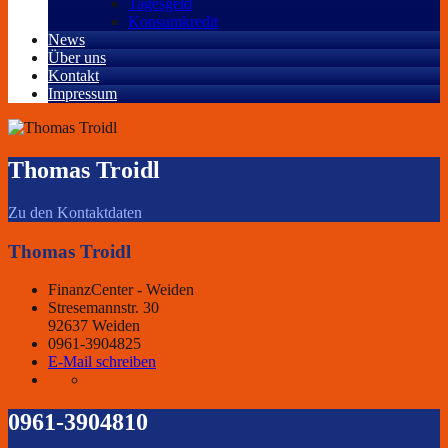
Tagesgeld
Konsumkredit
News
Über uns
Kontakt
Impressum
Thomas Troidl
Zu den Kontaktdaten
Thomas Troidl
FinanzCenter - Weiden
Stresemannstr. 30
92637 Weiden
0961-3904825
E-Mail schreiben
0961-3904810