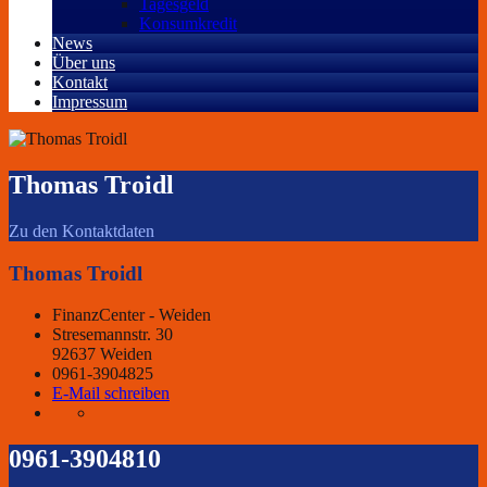
Tagesgeld
Konsumkredit
News
Über uns
Kontakt
Impressum
Thomas Troidl
Zu den Kontaktdaten
Thomas Troidl
FinanzCenter - Weiden
Stresemannstr. 30
92637 Weiden
0961-3904825
E-Mail schreiben
0961-3904810