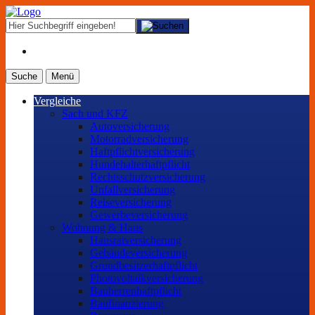
Suche
Menü
Vergleiche
Sach und KFZ
Autoversicherung
Motorradversicherung
Haftpflichtversicherung
Hundehalterhaftpflicht
Rechtsschutzversicherung
Unfallversicherung
Reiseversicherung
Gewerbeversicherung
Wohnung & Haus
Hausratversicherung
Gebäudeversicherung
Grundbesitzerhaftpflicht
Photovoltaikversicherung
Bauherrenhaftpflicht
Baufinanzierung