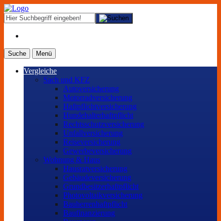
Suche
Menü
Vergleiche
Sach und KFZ
Autoversicherung
Motorradversicherung
Haftpflichtversicherung
Hundehalterhaftpflicht
Rechtsschutzversicherung
Unfallversicherung
Reiseversicherung
Gewerbeversicherung
Wohnung & Haus
Hausratversicherung
Gebäudeversicherung
Grundbesitzerhaftpflicht
Photovoltaikversicherung
Bauherrenhaftpflicht
Baufinanzierung