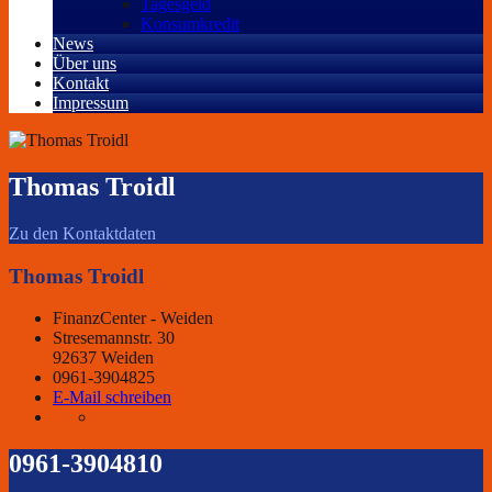
Tagesgeld
Konsumkredit
News
Über uns
Kontakt
Impressum
Thomas Troidl
Zu den Kontaktdaten
Thomas Troidl
FinanzCenter - Weiden
Stresemannstr. 30
92637 Weiden
0961-3904825
E-Mail schreiben
0961-3904810