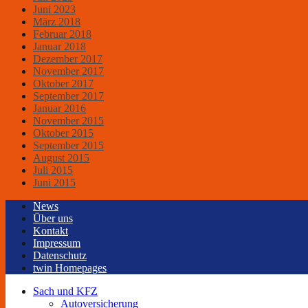
Juni 2023
März 2018
Februar 2018
Januar 2018
Dezember 2017
November 2017
Oktober 2017
September 2017
Januar 2016
November 2015
Oktober 2015
September 2015
August 2015
Juli 2015
Juni 2015
News
Über uns
Kontakt
Impressum
Datenschutz
twin Homepages
Sach und KFZ
Autoversicherung