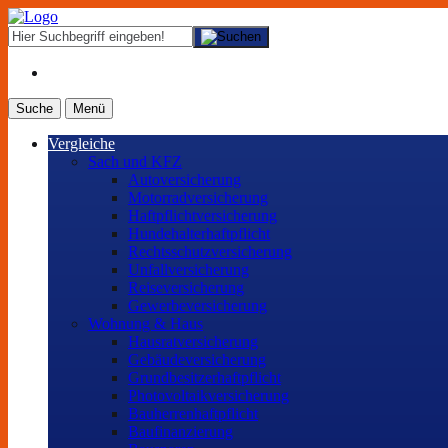
Suche
Menü
Vergleiche
Sach und KFZ
Autoversicherung
Motorradversicherung
Haftpflichtversicherung
Hundehalterhaftpflicht
Rechtsschutzversicherung
Unfallversicherung
Reiseversicherung
Gewerbeversicherung
Wohnung & Haus
Hausratversicherung
Gebäudeversicherung
Grundbesitzerhaftpflicht
Photovoltaikversicherung
Bauherrenhaftpflicht
Baufinanzierung