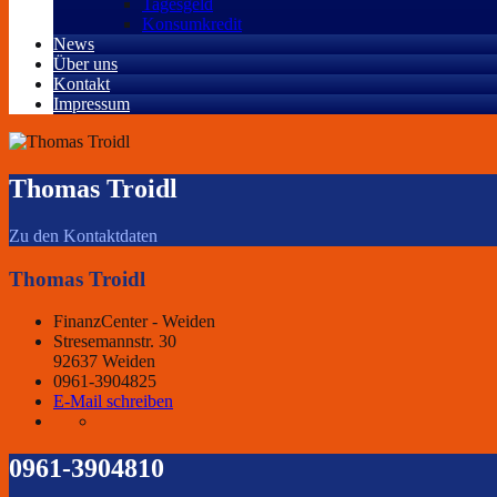
Tagesgeld
Konsumkredit
News
Über uns
Kontakt
Impressum
Thomas Troidl
Zu den Kontaktdaten
Thomas Troidl
FinanzCenter - Weiden
Stresemannstr. 30
92637 Weiden
0961-3904825
E-Mail schreiben
0961-3904810