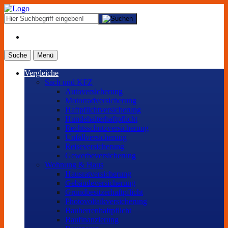
Suche
Menü
Vergleiche
Sach und KFZ
Autoversicherung
Motorradversicherung
Haftpflichtversicherung
Hundehalterhaftpflicht
Rechtsschutzversicherung
Unfallversicherung
Reiseversicherung
Gewerbeversicherung
Wohnung & Haus
Hausratversicherung
Gebäudeversicherung
Grundbesitzerhaftpflicht
Photovoltaikversicherung
Bauherrenhaftpflicht
Baufinanzierung