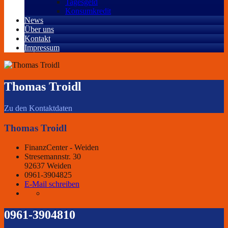
Tagesgeld
Konsumkredit
News
Über uns
Kontakt
Impressum
Thomas Troidl
Zu den Kontaktdaten
Thomas Troidl
FinanzCenter - Weiden
Stresemannstr. 30
92637 Weiden
0961-3904825
E-Mail schreiben
0961-3904810