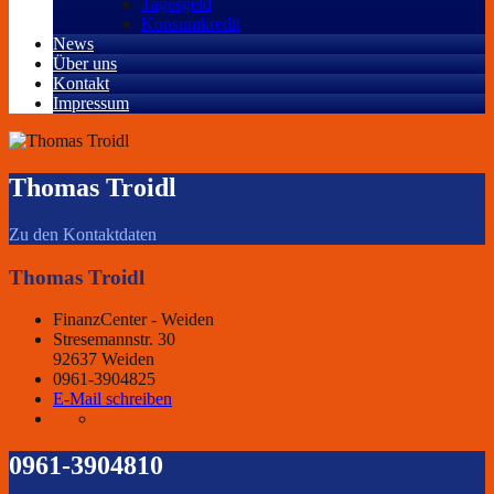
Tagesgeld
Konsumkredit
News
Über uns
Kontakt
Impressum
Thomas Troidl
Zu den Kontaktdaten
Thomas Troidl
FinanzCenter - Weiden
Stresemannstr. 30
92637 Weiden
0961-3904825
E-Mail schreiben
0961-3904810