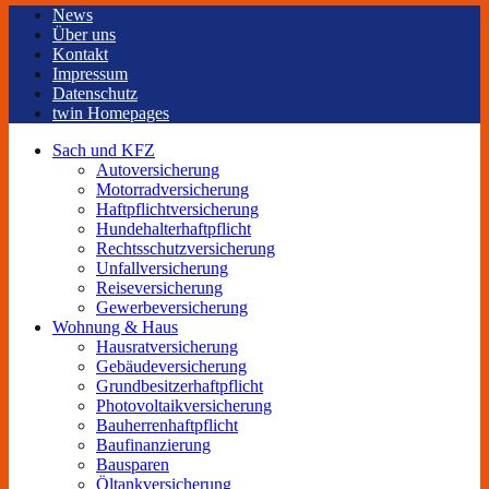
News
Über uns
Kontakt
Impressum
Datenschutz
twin Homepages
Sach und KFZ
Autoversicherung
Motorradversicherung
Haftpflichtversicherung
Hundehalterhaftpflicht
Rechtsschutzversicherung
Unfallversicherung
Reiseversicherung
Gewerbeversicherung
Wohnung & Haus
Hausratversicherung
Gebäudeversicherung
Grundbesitzerhaftpflicht
Photovoltaikversicherung
Bauherrenhaftpflicht
Baufinanzierung
Bausparen
Öltankversicherung