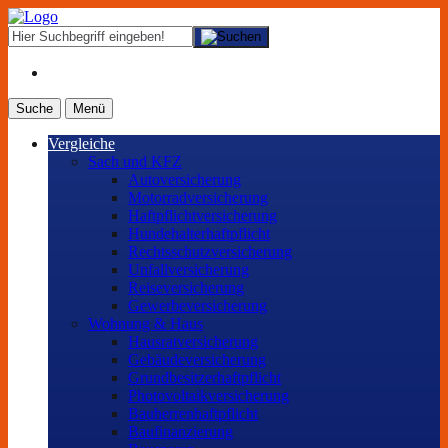
Suche
Menü
Vergleiche
Sach und KFZ
Autoversicherung
Motorradversicherung
Haftpflichtversicherung
Hundehalterhaftpflicht
Rechtsschutzversicherung
Unfallversicherung
Reiseversicherung
Gewerbeversicherung
Wohnung & Haus
Hausratversicherung
Gebäudeversicherung
Grundbesitzerhaftpflicht
Photovoltaikversicherung
Bauherrenhaftpflicht
Baufinanzierung