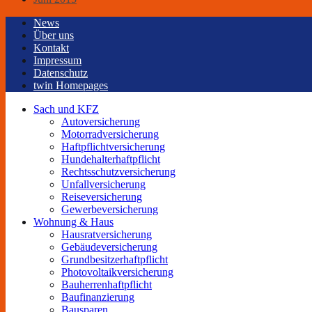
News
Über uns
Kontakt
Impressum
Datenschutz
twin Homepages
Sach und KFZ
Autoversicherung
Motorradversicherung
Haftpflichtversicherung
Hundehalterhaftpflicht
Rechtsschutzversicherung
Unfallversicherung
Reiseversicherung
Gewerbeversicherung
Wohnung & Haus
Hausratversicherung
Gebäudeversicherung
Grundbesitzerhaftpflicht
Photovoltaikversicherung
Bauherrenhaftpflicht
Baufinanzierung
Bausparen