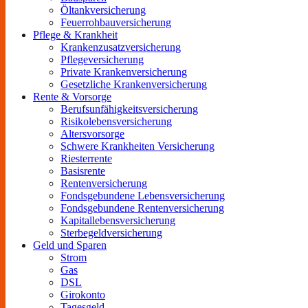
Öltankversicherung
Feuerrohbauversicherung
Pflege & Krankheit
Krankenzusatzversicherung
Pflegeversicherung
Private Krankenversicherung
Gesetzliche Krankenversicherung
Rente & Vorsorge
Berufs­unfähigkeitsversicherung
Risikolebensversicherung
Altersvorsorge
Schwere Krankheiten Versicherung
Riesterrente
Basisrente
Rentenversicherung
Fondsgebundene Lebensversicherung
Fondsgebundene Rentenversicherung
Kapitallebensversicherung
Sterbegeldversicherung
Geld und Sparen
Strom
Gas
DSL
Girokonto
Tagesgeld