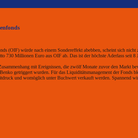
ienfonds
onds (OIF) würde nach einem Sondereffekt abebben, scheint sich nicht
to 730 Millionen Euro aus OIF ab. Das ist der höchste Aderlass seit 8 
n Zusammenhang mit Ereignissen, die zwölf Monate zuvor den Markt be
enko getriggert wurden. Für das Liquiditätsmanagement der Fonds blei
eitdruck und womöglich unter Buchwert verkauft werden. Spannend wir