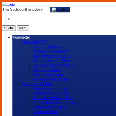
Suche
Menü
Vergleiche
Sach und KFZ
Autoversicherung
Motorradversicherung
Haftpflichtversicherung
Hundehalterhaftpflicht
Rechtsschutzversicherung
Unfallversicherung
Reiseversicherung
Gewerbeversicherung
Wohnung & Haus
Hausratversicherung
Gebäudeversicherung
Grundbesitzerhaftpflicht
Photovoltaikversicherung
Bauherrenhaftpflicht
Baufinanzierung