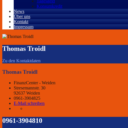
Tagesgeld
Konsumkredit
News
Über uns
Kontakt
Impressum
Thomas Troidl
Zu den Kontaktdaten
Thomas Troidl
FinanzCenter - Weiden
Stresemannstr. 30
92637 Weiden
0961-3904825
E-Mail schreiben
0961-3904810