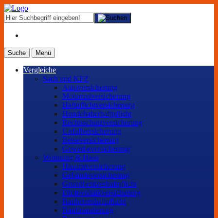
Suche
Menü
Vergleiche
Sach und KFZ
Autoversicherung
Motorradversicherung
Haftpflichtversicherung
Hundehalterhaftpflicht
Rechtsschutzversicherung
Unfallversicherung
Reiseversicherung
Gewerbeversicherung
Wohnung & Haus
Hausratversicherung
Gebäudeversicherung
Grundbesitzerhaftpflicht
Photovoltaikversicherung
Bauherrenhaftpflicht
Baufinanzierung