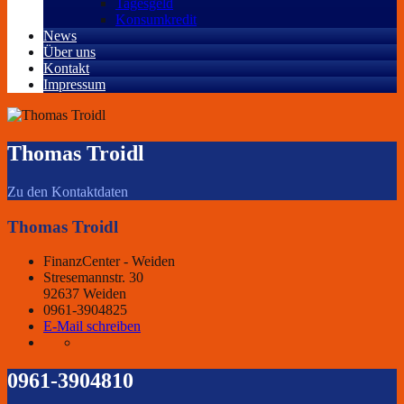
Tagesgeld
Konsumkredit
News
Über uns
Kontakt
Impressum
Thomas Troidl
Zu den Kontaktdaten
Thomas Troidl
FinanzCenter - Weiden
Stresemannstr. 30
92637 Weiden
0961-3904825
E-Mail schreiben
0961-3904810