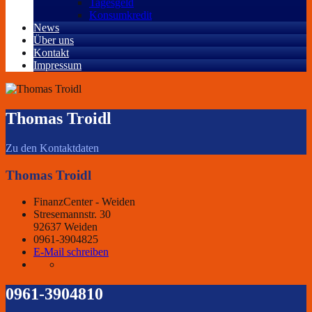
Tagesgeld
Konsumkredit
News
Über uns
Kontakt
Impressum
Thomas Troidl
Zu den Kontaktdaten
Thomas Troidl
FinanzCenter - Weiden
Stresemannstr. 30
92637 Weiden
0961-3904825
E-Mail schreiben
0961-3904810