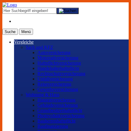
Suche
Menü
Vergleiche
Sach und KFZ
Autoversicherung
Motorradversicherung
Haftpflichtversicherung
Hundehalterhaftpflicht
Rechtsschutzversicherung
Unfallversicherung
Reiseversicherung
Gewerbeversicherung
Wohnung & Haus
Hausratversicherung
Gebäudeversicherung
Grundbesitzerhaftpflicht
Photovoltaikversicherung
Bauherrenhaftpflicht
Baufinanzierung