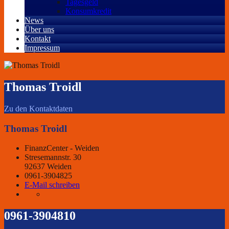
Tagesgeld
Konsumkredit
News
Über uns
Kontakt
Impressum
Thomas Troidl
Zu den Kontaktdaten
Thomas Troidl
FinanzCenter - Weiden
Stresemannstr. 30
92637 Weiden
0961-3904825
E-Mail schreiben
0961-3904810