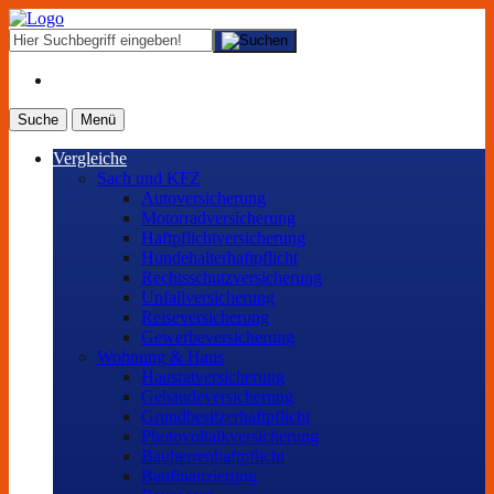
Suche
Menü
Vergleiche
Sach und KFZ
Autoversicherung
Motorradversicherung
Haftpflichtversicherung
Hundehalterhaftpflicht
Rechtsschutzversicherung
Unfallversicherung
Reiseversicherung
Gewerbeversicherung
Wohnung & Haus
Hausratversicherung
Gebäudeversicherung
Grundbesitzerhaftpflicht
Photovoltaikversicherung
Bauherrenhaftpflicht
Baufinanzierung