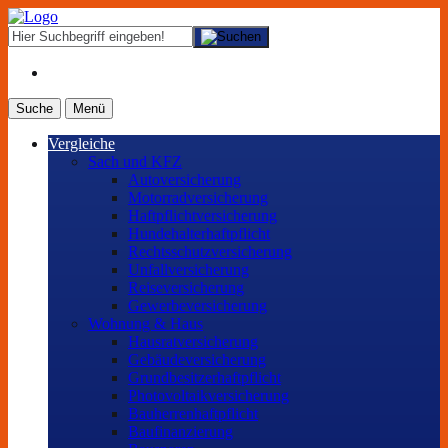
Suche
Menü
Vergleiche
Sach und KFZ
Autoversicherung
Motorradversicherung
Haftpflichtversicherung
Hundehalterhaftpflicht
Rechtsschutzversicherung
Unfallversicherung
Reiseversicherung
Gewerbeversicherung
Wohnung & Haus
Hausratversicherung
Gebäudeversicherung
Grundbesitzerhaftpflicht
Photovoltaikversicherung
Bauherrenhaftpflicht
Baufinanzierung