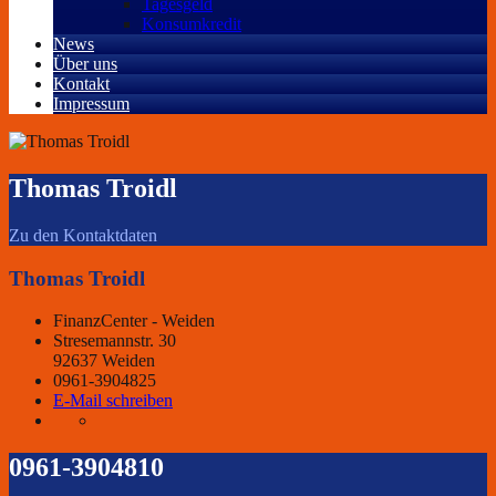
Tagesgeld
Konsumkredit
News
Über uns
Kontakt
Impressum
Thomas Troidl
Zu den Kontaktdaten
Thomas Troidl
FinanzCenter - Weiden
Stresemannstr. 30
92637 Weiden
0961-3904825
E-Mail schreiben
0961-3904810