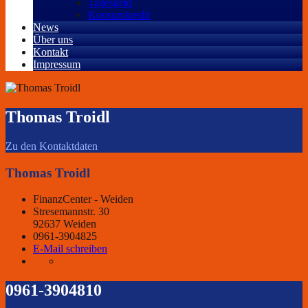
Tagesgeld
Konsumkredit
News
Über uns
Kontakt
Impressum
Thomas Troidl
Zu den Kontaktdaten
Thomas Troidl
FinanzCenter - Weiden
Stresemannstr. 30
92637 Weiden
0961-3904825
E-Mail schreiben
0961-3904810