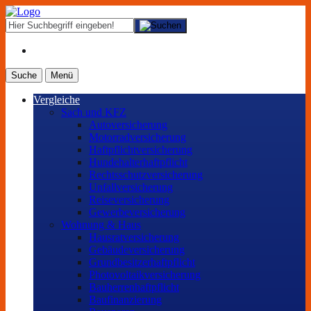
Suche
Menü
Vergleiche
Sach und KFZ
Autoversicherung
Motorradversicherung
Haftpflichtversicherung
Hundehalterhaftpflicht
Rechtsschutzversicherung
Unfallversicherung
Reiseversicherung
Gewerbeversicherung
Wohnung & Haus
Hausratversicherung
Gebäudeversicherung
Grundbesitzerhaftpflicht
Photovoltaikversicherung
Bauherrenhaftpflicht
Baufinanzierung