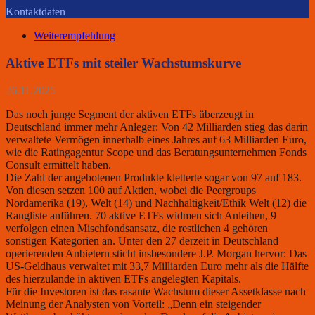
Kontaktdaten
Weiterempfehlung
Aktive ETFs mit steiler Wachstumskurve
26.11.2025
Das noch junge Segment der aktiven ETFs überzeugt in
Deutschland immer mehr Anleger: Von 42 Milliarden stieg das darin
verwaltete Vermögen innerhalb eines Jahres auf 63 Milliarden Euro,
wie die Ratingagentur Scope und das Beratungsunternehmen Fonds
Consult ermittelt haben.
Die Zahl der angebotenen Produkte kletterte sogar von 97 auf 183.
Von diesen setzen 100 auf Aktien, wobei die Peergroups
Nordamerika (19), Welt (14) und Nachhaltigkeit/Ethik Welt (12) die
Rangliste anführen. 70 aktive ETFs widmen sich Anleihen, 9
verfolgen einen Mischfondsansatz, die restlichen 4 gehören
sonstigen Kategorien an. Unter den 27 derzeit in Deutschland
operierenden Anbietern sticht insbesondere J.P. Morgan hervor: Das
US-Geldhaus verwaltet mit 33,7 Milliarden Euro mehr als die Hälfte
des hierzulande in aktiven ETFs angelegten Kapitals.
Für die Investoren ist das rasante Wachstum dieser Assetklasse nach
Meinung der Analysten von Vorteil: „Denn ein steigender